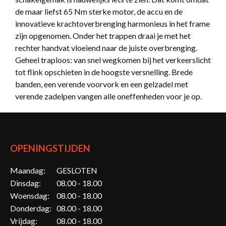
de maar liefst 65 Nm sterke motor, de accu en de
innovatieve krachtoverbrenging harmonieus in het frame
zijn opgenomen. Onder het trappen draai je met het
rechter handvat vloeiend naar de juiste overbrenging.
Geheel traploos: van snel wegkomen bij het verkeerslicht
tot flink opschieten in de hoogste versnelling. Brede
banden, een verende voorvork en een gelzadel met
verende zadelpen vangen alle oneffenheden voor je op.
OPENINGSTIJDEN
Maandag:
GESLOTEN
Dinsdag:
08.00 - 18.00
Woensdag:
08.00 - 18.00
Donderdag:
08.00 - 18.00
Vrijdag:
08.00 - 18.00