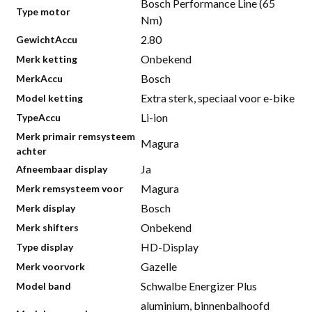
Bosch Performance Line (65
Type motor
Nm)
2.80
GewichtAccu
Onbekend
Merk ketting
Bosch
MerkAccu
Extra sterk, speciaal voor e-bike
Model ketting
Li-ion
TypeAccu
Merk primair remsysteem
Magura
achter
Ja
Afneembaar display
Magura
Merk remsysteem voor
Bosch
Merk display
Onbekend
Merk shifters
HD-Display
Type display
Gazelle
Merk voorvork
Schwalbe Energizer Plus
Model band
aluminium, binnenbalhoofd