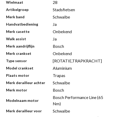
28
Wielmaat
Stadsfietsen
Artikelgroep
Schwalbe
Merk band
Ja
Handvatbediening
Onbekend
Merk casette
Ja
Walk assist
Bosch
Merk aandrijflijn
Onbekend
Merk crankset
[ROTATIE,TRAPKRACHT]
Type sensor
Aluminium
Model crankset
Trapas
Plaats motor
Schwalbe
Merk derailleur achter
Bosch
Merk motor
Bosch Performance Line (65
Modelnaam motor
Nm)
Schwalbe
Merk derailleur voor