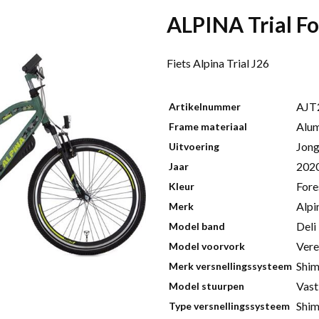
ALPINA Trial F
Fiets Alpina Trial J26
AJT
Artikelnummer
Alu
Frame materiaal
Jong
Uitvoering
202
Jaar
Fore
Kleur
Alpi
Merk
Deli
Model band
Ver
Model voorvork
Shi
Merk versnellingssysteem
Vast
Model stuurpen
Shi
Type versnellingssysteem