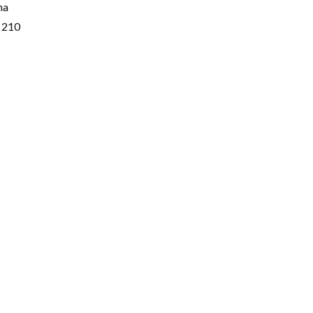
na
 210