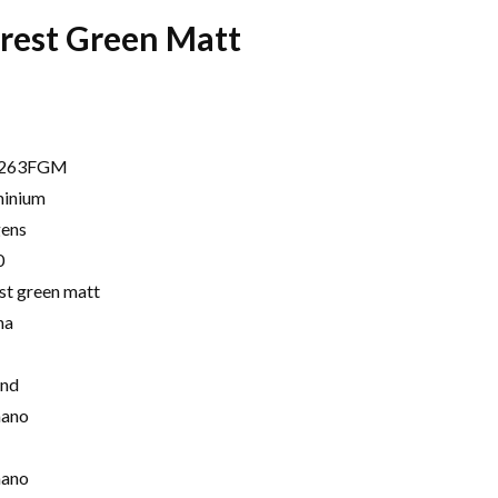
orest Green Matt
263FGM
minium
ens
0
st green matt
na
end
mano
mano